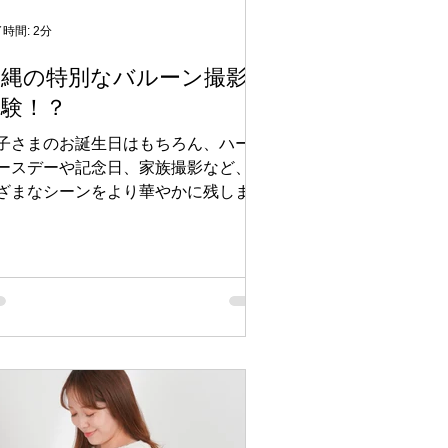
ただけます パパ・ママはもちろん、
兄弟 おじいちゃん・おばあちゃん ご
時間: 2分
戚 との撮影も大歓迎です✨ 大人数で
沖縄の特別なバルーン撮影
撮影もお気軽にご相談ください。 自
体験！？
な笑顔を大切にした撮影 macaroni
tudioでは、「はい、チーズ！」だけで
子さまのお誕生日はもちろん、ハーフ
なく、ご家族で会話をしたり、お子さ
ースデーや記念日、家族撮影など、さ
と遊んだりしながら、
ざまなシーンをより華やかに残しませ
か？ macaroni studioでは、撮影をさ
に可愛く彩るバルーンオプションをご
意しております🌷 お好きなカラーや
ザインを選んで、世界にひとつだけの
別な撮影をお楽しみいただけます📸✨
ルーンオプション ① ケーキ＆ベアス
ィックセット 3,800円（税込） ケーキ
可愛らしいベアスティックで、バース
ーや記念日撮影を華やかに演出します
 ② ケーキ＆フラワーセット 3,800円