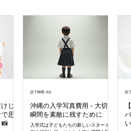
読了時間: 4分
読了
だけじ
沖縄の入学写真費用 - 大切な
なで思
瞬間を素敵に残すために
📸
い
入学式は子どもたちの新しいスタートを