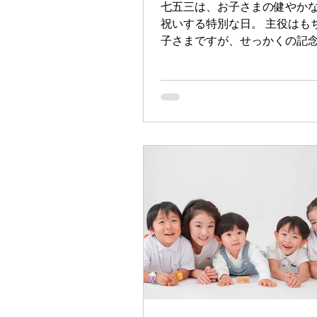
七五三は、お子さまの健やか
祝いする特別な日。 主役はも
子さまですが、せっかくの記
こそ、ご家族みなさまで写真
おすすめです✨ 家族写真も一
のが人気です 七五三撮影では
まのソロショットだけでなく、
ママとの家族写真 ご兄弟との
いちゃん・おばあちゃんとの撮
ど、ご希望に合わせて撮影い
数年後に見返したとき、「こ
な家族だったね」と思い出を
とができる、かけがえのない
ます。 お揃いコーデもおすす
の主役を引き立てるために、
味を合わせたコーディネート
す。 和装はもちろん、落ち着
ーのお洋服で揃えるだけでも
る素敵なお写真に仕上がります