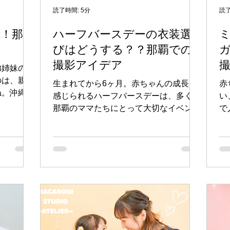
然な笑顔を引き出せるように工夫してい
れない着
で
読了時間: 5分
読了
るところが多いので、料金だけでなくサ
してしまう
の
録！那覇
ハーフバースデーの衣装選
ービス内容もチェックしてみてください
。
か
ね。 eye-level view of a child in
びはどうする？？那覇での
話をしたり遊ん

traditional school uniform standin
然な笑顔を
の
撮影アイデア
弟姉妹の絆
スに合わせ
ご
のは、親と
ってくれ
に
生まれてから6ヶ月。赤ちゃんの成長を
赤
ね。沖縄・
感じられるハーフバースデーは、多くの
い
中には、子
那覇のママたちにとって大切なイベント
で
残したいと
です。そんなハーフバースデーの撮影
ミ
いでしょう
で、最も悩むポイントのひとつが「衣装
「
と、那覇で
選び」ではないでしょうか。どんな洋服
い
きたい情報
を選べば、赤ちゃんも快適で、写真映り
そ
弟写真が
も素敵に仕上がるのか。今回は、那覇の
ル
記録する
こども専門写真スタジオ・マカロニスタ
ェ
緒に映った
ジオでのハーフバースデー撮影を通じ
バ
ゃんと上の
て、衣装選びのコツをご紹介します。 ■
ゃ
緒に笑って
ハーフバースデー撮影での衣装選びが重
を
が寄り添う