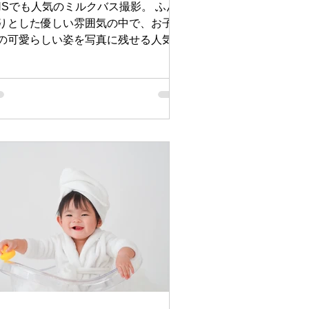

NSでも人気のミルクバス撮影。 ふん
りとした優しい雰囲気の中で、お子さ
の可愛らしい姿を写真に残せる人気の
です📸✨ macaroni studioでは、お子
まの自然な笑顔やしぐさを大切にしな
ら、一枚一枚心を込めて撮影していま
。 ミルクバスとは？ ミルクバスは、
く見えるお湯を使用したバスタブで撮
するフォトスタイルです。 まるで絵
のワンシーンのような、やわらかくナ
ュラルな雰囲気のお写真が残せます🤍
ンプルな背景だからこそ、お子さまの
情やしぐさがより引き立ちます。 お
すめの撮影時期 ミルクバスフォト
、お座りができる頃から2歳頃までの
子さまに人気です。 ハーフバースデ
 1歳バースデー 2歳のお誕生日 記念日
ォト など、さまざまな記念日にお選
いただいています。 お花やフルーツ