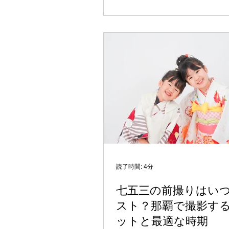
子ども専門の写真スタジオを
とをおすすめします。今回は
スタジオが考える家族写真の
沖縄・那覇で素敵な家族写真
のコツをお伝えします。 ■家
ぜ大切なのか 家族写真は、そ
子どもたちの表情、成長、家
録する重要な役割を果たしま
返すと、その時の家族の様子
共に蘇り、とても貴重な思い
す。特に沖縄のように、子育
かく、家族を大事にする文化
いるからこそ、家族写真の価
まります。 「一生に一度の大
読了時間: 4分
を、最高の形で残す」という
七五三の前撮りはい
も写真専門スタジオとして最
スト？那覇で撮影す
ている想いです。自宅で撮る
ですが、プロの手による家族
ットと最適な時期
明や構図、背景などすべてが