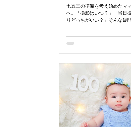
より思い出を引き立てます。 
七五三の準備を考え始めたマ
家族写真撮影の選択肢.
へ。「撮影はいつ？」「当日
りどっちがいい？」そんな疑
ではないでしょうか？今回は
子さんの七五三撮影を検討し
族に向けて、前撮りのメリッ
撮影時期についてご紹介します
三の前撮りって何？ 七五三の
は、本来の七五三の時期（11月
よりも前に、記念撮影を済ま
す。多くのご家族が9月から1
りを選択しています。那覇で
期は七五三撮影のご予約が集
です。 ■前撮りを選ぶメリット 
を避けられる 七五三の本番であ
15日前後は、撮影スタジオが
期。予約が取りにくくなるだ
混雑の中での撮影は、お子さ