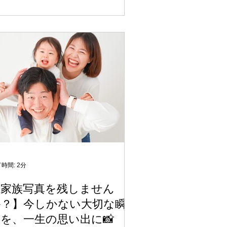
い方もいると思います。今回は、那覇
こども専門写真スタジオ「マカロニス
ジオ」でのスマッシュケーキ撮影にお
て、アレルギー対応についてくわしく
紹介します。 ■スマッシュケーキと
？ スマッシュケーキは、1歳の誕生日
お祝いで、お子さん自身がケーキを自
に触って、壊したり、食べたりする様
を撮影する演出です。英語の
Smash」（壊す）という言葉の通り、
ちゃんの自由な行動を写真に収める人
の撮影スタイルになっています。 お
さんの個性が最も引き出される瞬間で
り、夢中になっている表情、初めてケ
時間: 2分
キに触る反応、笑顔などが自然な形で
【家族写真を残しません
真に映ります。那覇のマカロニスタジ
か？】今しかない大切な瞬
でも、多くのご家族に選ばれている撮
オプションです。 ■アレルギーがある
を、一生の思い出に📸
子さんでも撮影できるの？ お子さん