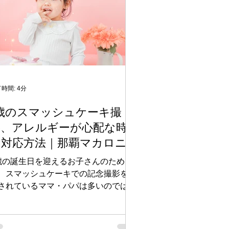
ニスタジオでも人気が高く、生後6ヶ
から1歳までの赤ちゃんが対象。 マカ
ニでは実際のミルクは使わず赤ちゃん
お肌に合った液を入れてミルクに近い
感を出します ふんわりとした雰囲気
中で、赤ちゃんの柔らかい表情や仕草
引き出すことができます。白いお湯や
を使ったバリエーション、どちらも選
時間: 4分
るのが特徴です。 ■ミルクバス撮影の
1歳のスマッシュケーキ撮
金プラン マカロニスタジオでのミル
影、アレルギーが心配な時
バス撮影は、以下の2つのオプション
ら選べます： ・お湯あり：プランに
の対応方法｜那覇マカロニ
8,500円 ・お湯なし（ワタ）：プラン
スタジオ
+6,500円 対象月齢は生後6ヶ月から1
歳の誕生日を迎えるお子さんのため
まで
、スマッシュケーキでの記念撮影を検
されているママ・パパは多いのではな
でしょうか。那覇でも人気が高いスマ
シュケーキ撮影ですが、お子さんのア
ルギーが気になって、撮影に踏み切れ