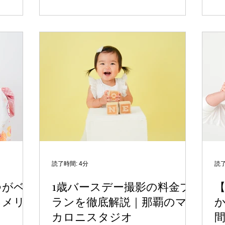
利用するこ
ぜひmacaroni studio Atelier（アトリ
な
、マカロニ
エ）をご利用ください✨ マカロニスタジ
の
撮り方と、
オ アトリエとは？ マカロニスタジオ ア
タ
を残すため
トリエは、macaroni studioの2号店で
い
族写真はな
す。 那覇市真地にあり、本店から車で
ご
の瞬間の
約10分以内の場所にあるため、移動の負
は
族の絆を記
担もほとんどありません。 「少し場所
の
す。後年見
が変わるだけ」で、いつもと変わらない
由
が思い出と
雰囲気の撮影をお楽しみいただけます。
子
出になりま
アトリエのおすすめポイント ・駐車場
「
て環境が温
完備🚗 お車でお越しの方も安心してご
赤
が根付いて
来店いただけます。 背景紙を使った本
気
値が一層高
格的な撮影📸 アトリエには背景紙を完
子
切な瞬間
備しており、シンプルで洗練された雰囲
あ
読了時間: 4分
読了
のは、子ど
気のお写真も撮影可能です。 ベージュ
ー
つがベ
1歳バースデー撮影の料金プ
も大切にし
背景紙や白の背景紙を完備しており、本
写
るメリ
ランを徹底解説｜那覇のマ
写真も素敵
店（寄宮）のPOPさとは別の上品な撮影
オ
写真は、照
が可能です✨ アトリエオリジナル背景撮
影
カロニスタジオ
間
計算され、
影？ アトリエには本店にはな
お