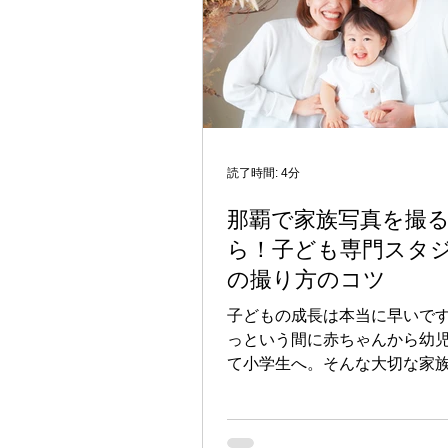
姿。そうした瞬間は、二度と
いものです。 子どもたちは想
早く成長します。あっという
伸び、顔つきも変わり、性格
いきます。だからこそ、「今
間」を写真に残すことは、後
切な思い出になります。 数年
読了時間: 4分
写真を見返したとき「こんな
那覇で家族写真を撮
たんだ」「こんなに仲よく一
だ」と感じるようになります
ら！子ども専門スタ
の絆を映した写真は、家族の
の撮り方のコツ
のなのです。 【那覇で家族写
なら、子ども専門スタジオが
子どもの成長は本当に早いで
っという間に赤ちゃんから幼
て小学生へ。そんな大切な家
を、いつまでも心に留めてお
う考えるママは多いのではな
か。 那覇で家族写真を撮影す