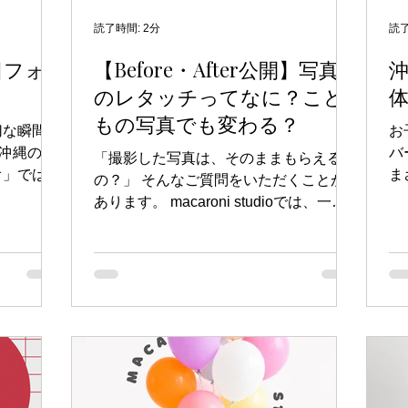
マカロニス
は、お子さんの成長記録として一生の宝
い
限定）だか
物になるんです。 ■マカロニスタジオの
ご
読了時間: 2分
読了
撮影できる
1歳バースデープランの内容 那覇のマカ
親
日フォ
【Before・After公開】写真
に余裕をも
ロニスタジオでは、1歳バースデー撮影
の
のレタッチってなに？こど
。 2.
に最適なプランをご用意しています。
然
きる 7月
【データプラン：26,000円】 こちらは
s
もの写真でも変わる？
切な瞬間、
お
疲れが溜
撮影した全データをお渡しするプランで
は
。沖縄の那
バ
、11月
す。データ枚数は100枚保証。撮影時間
ま
「撮影した写真は、そのままもらえる
オ」では、
ま
は90分の完
の？」 そんなご質問をいただくことが
族全員の思
ん
あります。 macaroni studioでは、一枚
できます。
ら
一枚のお写真を丁寧にレタッチし、お客
の魅力や、
用
様へお渡ししています✨ レタッチとは？
特徴につい
デ
レタッチとは、撮影後に写真をより美し
日フォトと
特
く仕上げる編集作業のことです。 写真
0日を迎え
バ
本来の雰囲気を大切にしながら、 明る
撮影です。
テ
さの調整 色味の調整 肌を自然できれい
に成長し、
と
に見せる補正 気になる背景や小さな写
な時期で
デ
り込みの修正 などを行い、より素敵な
子育てを振
♡
一枚へ仕上げています。 Before・After