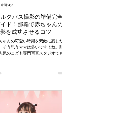
アレンジも♪ お花を浮かべたり、季節
時間: 4分
フルーツを添えたりすると、より華や
ミルクバス撮影の準備完全
で特別感のあるお写真に仕上がります
ガイド！那覇で赤ちゃんの
🍋 撮影イメージに合わせて、お好み
雰囲気をお楽しみいただけます。 ※
撮影を成功させるコツ
希望の装飾がございましたら、お気軽
ご相談ください。 お
ちゃんの可愛い時期を素敵に残した
、そう思うママは多いですよね。那覇
人気のこども専門写真スタジオでも、
ルクバス撮影は大人気メニュー。でも
ミルクバス撮影って、何を準備すれば
いの？」「当日は何を持っていく？」
んな不安をお持ちのママへ向けて、ミ
クバス撮影を成功させるための準備チ
ックリストをご紹介します。 ■ミルク
ス撮影とは ミルクバス撮影は、赤ち
んが牛乳風呂に浸かる可愛らしい写真
撮影するメニューです。 那覇のマカ