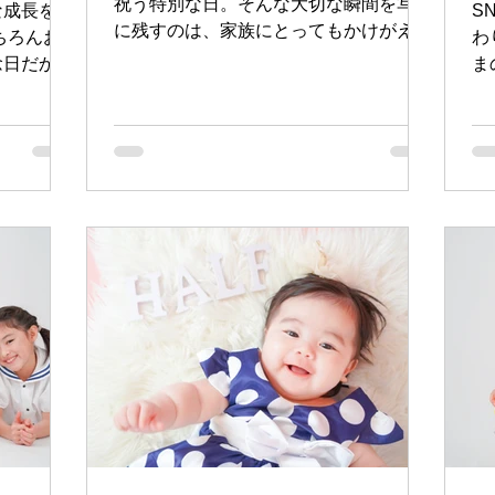

祝う特別な日。そんな大切な瞬間を写真
な成長をお
S
に残すのは、家族にとってもかけがえの
ちろんお
わ
ない思い出になりますよね。沖縄で入学
念日だから
ま
写真を撮るとき、気になるのはやっぱり
を残すのが
撮影
「料金」ですよね。今回は、沖縄で入学
緒に残せる
さ
写真を撮る際の料金の目安について、わ
、お子さ
が
かりやすくお話しします。これから撮影
 パパ・
す
を考えている方に、少しでも参考になれ
撮影 おじ
白
ば嬉しいです！ 沖縄の入学写真費用っ
影 な
影
てどのくらい？ 沖縄で入学写真を撮る
たします。
本
場合、料金はスタジオやプランによって
の頃はこん
チ
幅があります。一般的には、撮影料や写
振り返るこ
シ
真データ、アルバムなどのセット内容に
一枚になり
表
よって変わります。例えば、撮影料が無
め 七五三
す
料のスタジオもあれば、撮影料が数千円
ご家族で色
は
かかるところもあります。 また、写真
も人気で
お
の仕上がりや枚数、衣装レンタルの有無
いたカラ
ー
によっても料金は変動します。沖縄の写
統一感のあ
フ
真スタジオは、家族がリラックスして自
。 自然
び