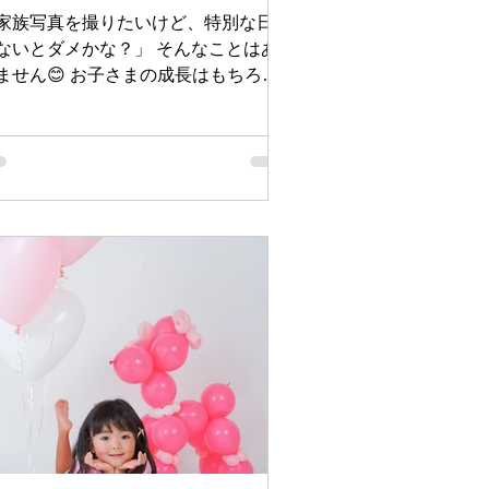
食物アレルギーがある場合、「スマッ
家族写真を撮りたいけど、特別な日じ
ュケーキ撮影はできないの
ないとダメかな？」 そんなことはあ
ません😊 お子さまの成長はもちろ
、ご家族の何気ない日常も、今しか残
ない大切な宝物です。 macaroni
tudioでは、ご家族らしい自然な笑顔や
かい時間を、一枚一枚心を込めて撮影
ています。 家族写真を撮るおすすめ
タイミング 家族写真は、記念日だけ
なく、さまざまなタイミングで残して
ただけます。 例えば… お祝いの日 入
・入学、卒園・卒業 結婚記念日 お正
やお盆など、ご家族が集まるタイミン
 「今年も撮ろう！」という毎年の家
イベントとして 毎年同じ場所で撮影
ると、お子さまの成長やご家族の変化
より感じられ、かけがえのない思い出
なります。 ご家族みなさまでご参加