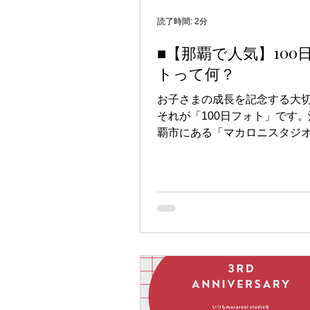
スを感じることがあります。
タジオは完全貸切制（1枠1組
読了時間: 2分
らこそ、ゆったりした環境で
■【那覇で人気】100
のが特徴。前撮りなら、さら
トって何？
ったスケジュール調整が可能です
お子さんが最良の表情で撮影で
お子さまの成長を記念する大
から9月の前撮り時期は、夏の
それが「100日フォト」です
まる時期でもあります。ただし
覇市にある「マカロニスタジ
可愛らしい撮影を通じて、家
い出をしっかりと残すことが
この記事では、100日フォト
マカロニスタジオならではの
て詳しくご紹介します。 100
は？ 100日フォトは、生後10
た赤ちゃんの成長を祝う記念
この時期は、赤ちゃんが急速
表情や動きが豊かになる特別
す。親にとっても、初めての