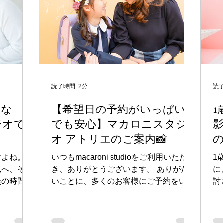
要な理由 ハーフバースデーの撮影は、
ロ
戻ってこな
赤ちゃんが生まれてから初めての記念撮
月
像以上に
影という方も多いかもしれません。この
ロ
間に身長が
大切な瞬間を素敵に残すためには、衣装
の
も変わって
選びが大きな役割を果たします。 まず
質
のこの瞬
考えたいのは、赤ちゃんの快適さです。
の
々本当に大
6ヶ月の赤ちゃんはまだ体温調節が上手
を
後、その
ではありませんし、動きも増えてくる時
綿
読了時間: 2分
読了
に小さかっ
期。ゆったりとした着心地の良い衣装を
べ
るな
【希望日の予約がいっぱい
緒にいたん
選ぶことで、撮影中のぐずりを減らし、
料
。兄弟姉妹
ジオで
でも安心】マカロニスタジ
自然な笑顔を引き出しやすくなります。
ク
歴史そのも
また、衣装は撮影の「世界観」を大きく
か
オ アトリエのご案内📸
真を撮る
左右する要素です。赤ちゃんの肌色に合
+
う色を選ぶことで、より肌が綺麗に見
に
すよね。あ
いつもmacaroni studioをご利用いただ
1
え、写真全体の印象がぐんと
歳
児へ、そし
き、ありがとうございます。 ありがた
に
族の時間
いことに、多くのお客様にご予約をいた
討
きたい…そ
だいており、ご希望の日程でご案内でき
い
いでしょう
ない場合がございます。 「その日は予
ッ
るなら、
約がいっぱいだった…」 そんな時は、
レ