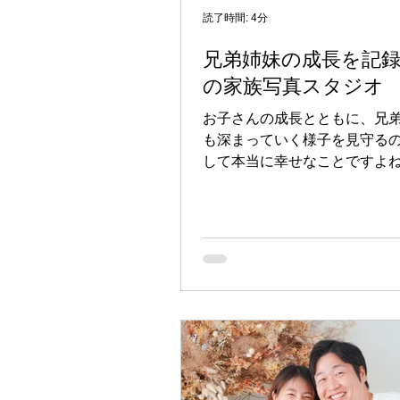
な笑顔を大切に撮影します 慣
読了時間: 4分
物や初めてのスタジオで緊張
兄弟姉妹の成長を記
お子さまも少なくありません
の家族写真スタジオ
macaroni studioでは、お
だりしながら、お子さまの自
お子さんの成長とともに、兄
引き出し、一人ひとりのペー
も深まっていく様子を見守る
て撮影を進めています。 「笑
して本当に幸せなことですよ
るかな？」
那覇にお住まいのママたちの
どもたちの成長記録を写真に
考えている方も多いのではな
か。今回は、兄弟写真の魅力
家族写真を撮るなら知ってお
についてお話しします。 【兄
特別な理由】 子どもの成長を
写真の中でも、兄弟姉妹が一
写真は本当に特別です。赤ち
お兄ちゃん、お姉ちゃんが一
いる様子。少し成長した兄妹