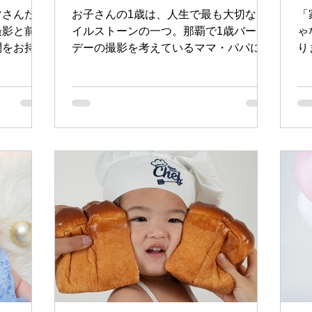
■那覇での
に
マさんたち
お子さんの1歳は、人生で最も大切なマ
「
シ
撮影と前撮
イルストーンの一つ。那覇で1歳バース
ゃ
問をお持ち
デーの撮影を考えているママ・パパに向
り
、那覇でお
けて、マカロニスタジオの1歳バースデ
ん
ているご家
ープランについて詳しくご紹介します。
せ
トと最適な
料金・サービス内容・プランの選び方ま
s
。 ■七五
で、分かりやすく解説していきます。
温
前撮りと
■1歳バースデー撮影が特別な理由 子ど
し
15日）
もの成長は本当に早いもの。赤ちゃんか
の
せることで
ら幼児へと変わっていく1歳のその瞬間
で
0月に前撮
は、二度と戻ってきません。那覇のマカ
い
も、この時
ロニスタジオでは「一生に一度の大切な
園
中する季節
瞬間を、最高の形で残す」をモットー
月
1. 混雑
に、1歳バースデーの撮影に真摯に取り
グ
る11月
組んでいます。 スタジオ撮影だからこ
族
混み合う時
そ、自宅では撮れない背景や照明を活用
す
けでなく、
して、プロの技術で最高の1枚を捉える
が
んもストレ
ことができます。1歳バースデーの撮影
に